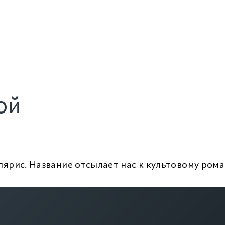
ой
лярис. Название отсылает нас к культовому ром